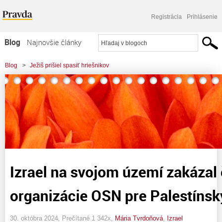
Registrácia
Prihlásenie
Blog
Najnovšie články
Najčítanejšie články
Blog
>
Ježiš prišiel spasiť hriešnikov
Najkomentovanejšie články
Zoznam blogov
Komerčné blogy
Izrael na svojom území zakázal
organizácie OSN pre Palestíns
30. októbra 2024, Prečítané 1 342x,
Mária Tvrdoňová
,
Izrael