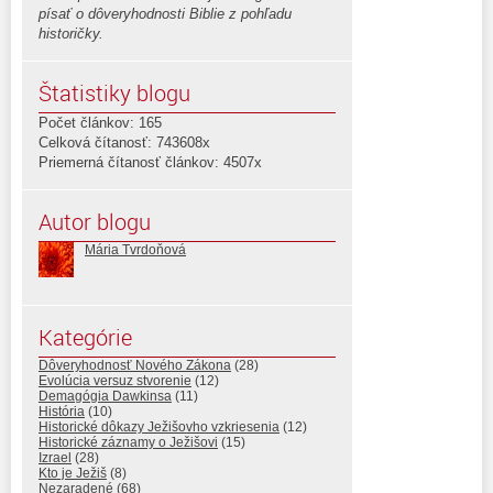
písať o dôveryhodnosti Biblie z pohľadu
historičky.
Štatistiky blogu
Počet článkov: 165
Celková čítanosť: 743608x
Priemerná čítanosť článkov: 4507x
Autor blogu
Mária Tvrdoňová
Kategórie
Dôveryhodnosť Nového Zákona
(28)
Evolúcia versuz stvorenie
(12)
Demagógia Dawkinsa
(11)
História
(10)
Historické dôkazy Ježišovho vzkriesenia
(12)
Historické záznamy o Ježišovi
(15)
Izrael
(28)
Kto je Ježiš
(8)
Nezaradené
(68)