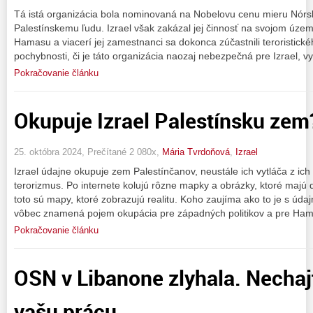
Tá istá organizácia bola nominovaná na Nobelovu cenu mieru Nór
Palestínskemu ľudu. Izrael však zakázal jej činnosť na svojom úze
Hamasu a viacerí jej zamestnanci sa dokonca zúčastnili teroristick
pochybnosti, či je táto organizácia naozaj nebezpečná pre Izrael, vy
Pokračovanie článku
Okupuje Izrael Palestínsku zem
25. októbra 2024, Prečítané 2 080x,
Mária Tvrdoňová
,
Izrael
Izrael údajne okupuje zem Palestínčanov, neustále ich vytláča z ic
terorizmus. Po internete kolujú rôzne mapky a obrázky, ktoré majú d
toto sú mapy, ktoré zobrazujú realitu. Koho zaujíma ako to je s úda
vôbec znamená pojem okupácia pre západných politikov a pre Ham
Pokračovanie článku
OSN v Libanone zlyhala. Nechajt
vašu prácu.