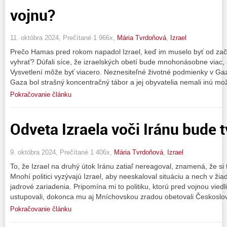
vojnu?
11. októbra 2024, Prečítané 1 966x,
Mária Tvrdoňová
,
Izrael
Prečo Hamas pred rokom napadol Izrael, keď im muselo byť od zači
vyhrať? Dúfali síce, že izraelských obetí bude mnohonásobne viac, 
Vysvetlení môže byť viacero. Neznesiteľné životné podmienky v Gaze 
Gaza bol strašný koncentračný tábor a jej obyvatelia nemali inú mo
Pokračovanie článku
Odveta Izraela voči Iránu bude t
9. októbra 2024, Prečítané 1 406x,
Mária Tvrdoňová
,
Izrael
To, že Izrael na druhý útok Iránu zatiaľ nereagoval, znamená, že si
Mnohí politici vyzývajú Izrael, aby neeskaloval situáciu a nech v ž
jadrové zariadenia. Pripomína mi to politiku, ktorú pred vojnou viedl
ustupovali, dokonca mu aj Mníchovskou zradou obetovali Českoslo
Pokračovanie článku