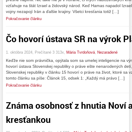
vzťahuje na štát Izrael a židovský národ. Keď Hamas napadol Izrael
vojny nezapojí Irán a ďalšie krajiny. Všetci kresťania totiž […]
Pokračovanie článku
Čo hovorí ústava SR na výrok P
1. októbra 2024, Prečítané 3 313x,
Mária Tvrdoňová
,
Nezaradené
Keďže nie som právnička, opýtala som sa umelej inteligencie na výr
hovorí ústava Slovenskej republiky o práve ešte nenarodených det
Slovenskej republiky v článku 15 hovorí o práve na život, ktoré sa 
tomto článku sa píše: Článok 15, odsek 1: „Každý má právo […]
Pokračovanie článku
Známa osobnosť z hnutia Noví at
kresťankou