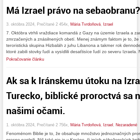
Má Izrael právo na sebaobranu?
3. októbra 2024, Prečítané 2 454x,
Mária Tvrdoňová
,
Izrael
7. Októbra vtrhli vraždiace komandá z Gazy na územie Izraela a za
zmrzačených a znásilnených obetí. Menej známym faktom je to, že 8
teroristická skupina Hizbaláh z juhu Libanona a takmer rok dennode
ktoré zabili stovky ľudí a vysídlili desaťtisíce ľudí zo severu Izraela
Pokračovanie článku
Ak sa k Iránskemu útoku na Izra
Turecko, biblické proroctvá sa 
našimi očami.
1. októbra 2024, Prečítané 2 756x,
Mária Tvrdoňová
,
Izrael
,
Nezaradené
Fenoménom Biblie je to, že obsahuje množstvo jednoznačných pror
presne naplnili. Nič také nie je v Koráne, či iných náboženských kni