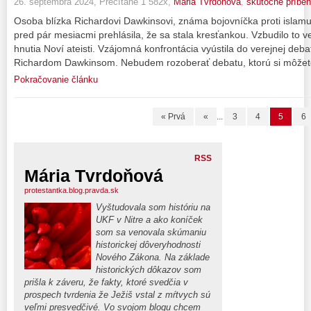
26. septembra 2024, Prečítané 1 582x,
Mária Tvrdoňová
,
skutočné príbe
Osoba blízka Richardovi Dawkinsovi, známa bojovníčka proti islamu 
pred pár mesiacmi prehlásila, že sa stala kresťankou. Vzbudilo to 
hnutia Noví ateisti. Vzájomná konfrontácia vyústila do verejnej deba
Richardom Dawkinsom. Nebudem rozoberať debatu, ktorú si môžete 
Pokračovanie článku
« Prvá
«
...
3
4
5
6
RSS
Mária Tvrdoňová
protestantka.blog.pravda.sk
Vyštudovala som históriu na
UKF v Nitre a ako koníček
som sa venovala skúmaniu
historickej dôveryhodnosti
Nového Zákona. Na základe
historických dôkazov som
prišla k záveru, že fakty, ktoré svedčia v
prospech tvrdenia že Ježiš vstal z mŕtvych sú
veľmi presvedčivé. Vo svojom blogu chcem