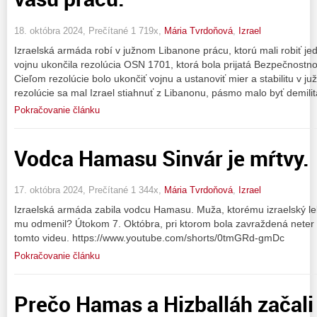
18. októbra 2024, Prečítané 1 719x,
Mária Tvrdoňová
,
Izrael
Izraelská armáda robí v južnom Libanone prácu, ktorú mali robiť j
vojnu ukončila rezolúcia OSN 1701, ktorá bola prijatá Bezpečnost
Cieľom rezolúcie bolo ukončiť vojnu a ustanoviť mier a stabilitu v j
rezolúcie sa mal Izrael stiahnuť z Libanonu, pásmo malo byť demili
Pokračovanie článku
Vodca Hamasu Sinvár je mŕtvy.
17. októbra 2024, Prečítané 1 344x,
Mária Tvrdoňová
,
Izrael
Izraelská armáda zabila vodcu Hamasu. Muža, ktorému izraelský leká
mu odmenil? Útokom 7. Októbra, pri ktorom bola zavraždená neter 
tomto videu. https://www.youtube.com/shorts/0tmGRd-gmDc
Pokračovanie článku
Prečo Hamas a Hizballáh začali