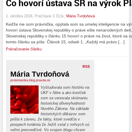
Čo hovorí ústava SR na výrok P
1. októbra 2024, Prečítané 3 313x,
Mária Tvrdoňová
Keďže nie som právnička, opýtala som sa umelej inteligencie na výr
hovorí ústava Slovenskej republiky o práve ešte nenarodených det
Slovenskej republiky v článku 15 hovorí o práve na život, ktoré sa 
tomto článku sa píše: Článok 15, odsek 1: „Každý má právo […]
Pokračovanie článku
RSS
Mária Tvrdoňová
protestantka.blog.pravda.sk
Vyštudovala som históriu na
UKF v Nitre a ako koníček
som sa venovala skúmaniu
historickej dôveryhodnosti
Nového Zákona. Na základe
historických dôkazov som
prišla k záveru, že fakty, ktoré svedčia v
prospech tvrdenia že Ježiš vstal z mŕtvych sú
veľmi presvedčivé. Vo svojom blogu chcem