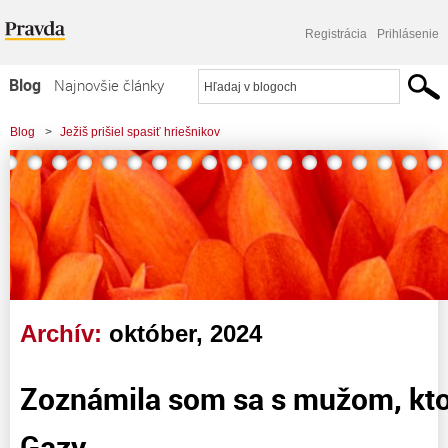
Registrácia
Prihlásenie
Blog
Najnovšie články
Najčítanejšie články
Blog
>
Ježiš prišiel spasiť hriešnikov
Najkomentovanejšie články
Zoznam blogov
Komerčné blogy
Archív:
október, 2024
Zoznámila som sa s mužom, ktorý
Gazy