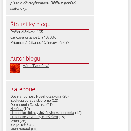
písať o dôveryhodnosti Biblie z pohľadu
historičky.
Štatistiky blogu
Počet článkov: 165
Celková čítanosť: 743730x
Priemerná čítanosť článkov: 4507x
Autor blogu
Mária Tvrdoňová
Kategórie
Dôveryhodnosť Nového Zákona
(28)
Evolúcia versuz stvorenie
(12)
Demagógia Dawkinsa
(11)
História
(10)
Historické dôkazy Ježišovho vzkriesenia
(12)
Historické záznamy o Ježišovi
(15)
Izrael
(28)
Kto je Ježiš
(8)
Nezaradené
(68)