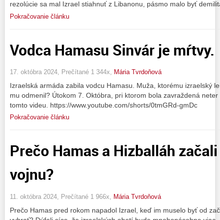
rezolúcie sa mal Izrael stiahnuť z Libanonu, pásmo malo byť demili
Pokračovanie článku
Vodca Hamasu Sinvár je mŕtvy.
17. októbra 2024, Prečítané 1 344x,
Mária Tvrdoňová
Izraelská armáda zabila vodcu Hamasu. Muža, ktorému izraelský leká
mu odmenil? Útokom 7. Októbra, pri ktorom bola zavraždená neter 
tomto videu. https://www.youtube.com/shorts/0tmGRd-gmDc
Pokračovanie článku
Prečo Hamas a Hizballáh začali
vojnu?
11. októbra 2024, Prečítané 1 966x,
Mária Tvrdoňová
Prečo Hamas pred rokom napadol Izrael, keď im muselo byť od zači
vyhrať? Dúfali síce, že izraelských obetí bude mnohonásobne viac, 