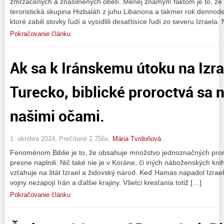
zmrzačených a znásilnených obetí. Menej známym faktom je to, že 8
teroristická skupina Hizbaláh z juhu Libanona a takmer rok dennode
ktoré zabili stovky ľudí a vysídlili desaťtisíce ľudí zo severu Izraela
Pokračovanie článku
Ak sa k Iránskemu útoku na Izra
Turecko, biblické proroctvá sa 
našimi očami.
1. októbra 2024, Prečítané 2 756x,
Mária Tvrdoňová
Fenoménom Biblie je to, že obsahuje množstvo jednoznačných pror
presne naplnili. Nič také nie je v Koráne, či iných náboženských kni
vzťahuje na štát Izrael a židovský národ. Keď Hamas napadol Izrael
vojny nezapojí Irán a ďalšie krajiny. Všetci kresťania totiž […]
Pokračovanie článku