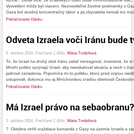
Vysvetlení môže byť viacero. Neznesiteľné životné podmienky v Gaze 
Gaza bol strašný koncentračný tábor a jej obyvatelia nemali inú mo
Pokračovanie článku
Odveta Izraela voči Iránu bude t
9. októbra 2024, Prečítané 1 406x,
Mária Tvrdoňová
To, že Izrael na druhý útok Iránu zatiaľ nereagoval, znamená, že si
Mnohí politici vyzývajú Izrael, aby neeskaloval situáciu a nech v ž
jadrové zariadenia. Pripomína mi to politiku, ktorú pred vojnou viedl
ustupovali, dokonca mu aj Mníchovskou zradou obetovali Českoslo
Pokračovanie článku
Má Izrael právo na sebaobranu?
3. októbra 2024, Prečítané 2 454x,
Mária Tvrdoňová
7. Októbra vtrhli vraždiace komandá z Gazy na územie Izraela a za