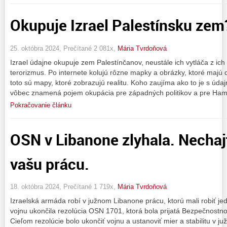
Okupuje Izrael Palestínsku zem
25. októbra 2024, Prečítané 2 081x,
Mária Tvrdoňová
Izrael údajne okupuje zem Palestínčanov, neustále ich vytláča z ic
terorizmus. Po internete kolujú rôzne mapky a obrázky, ktoré majú d
toto sú mapy, ktoré zobrazujú realitu. Koho zaujíma ako to je s úda
vôbec znamená pojem okupácia pre západných politikov a pre Ham
Pokračovanie článku
OSN v Libanone zlyhala. Nechajt
vašu prácu.
18. októbra 2024, Prečítané 1 719x,
Mária Tvrdoňová
Izraelská armáda robí v južnom Libanone prácu, ktorú mali robiť j
vojnu ukončila rezolúcia OSN 1701, ktorá bola prijatá Bezpečnost
Cieľom rezolúcie bolo ukončiť vojnu a ustanoviť mier a stabilitu v j