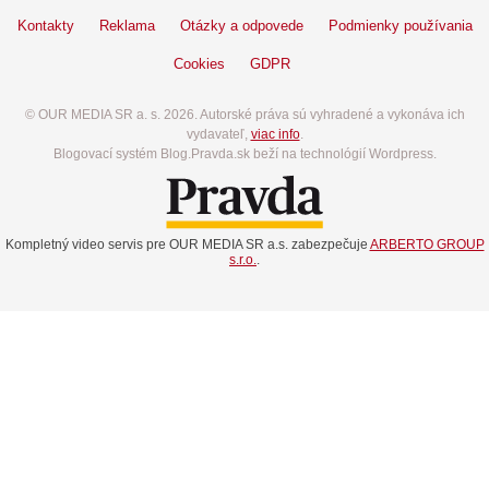
Kontakty
Reklama
Otázky a odpovede
Podmienky používania
Cookies
GDPR
© OUR MEDIA SR a. s. 2026. Autorské práva sú vyhradené a vykonáva ich
vydavateľ,
viac info
.
Blogovací systém Blog.Pravda.sk beží na technológií Wordpress.
Kompletný video servis pre OUR MEDIA SR a.s. zabezpečuje
ARBERTO GROUP
s.r.o.
.