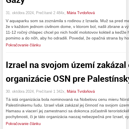
31. októbra 2024, Prečítané 2 484x,
Mária Tvrdoňová
V aquaparku som sa zoznámila s rodinou z Izraela. Muž sa pred me
že v každom jednom civilnom dome, v ktorom bol, našli zbrane a vý
11-12 ročný chlapec chcel po nich hodiť molotovov kokteil a keďže ho
pomimo a do nôh, aby ho odradili. Povedal, že opačná strana by h
Pokračovanie článku
Izrael na svojom území zakázal
organizácie OSN pre Palestíns
30. októbra 2024, Prečítané 1 342x,
Mária Tvrdoňová
Tá istá organizácia bola nominovaná na Nobelovu cenu mieru Nór
Palestínskemu ľudu. Izrael však zakázal jej činnosť na svojom úze
Hamasu a viacerí jej zamestnanci sa dokonca zúčastnili teroristick
pochybnosti, či je táto organizácia naozaj nebezpečná pre Izrael, vy
Pokračovanie článku