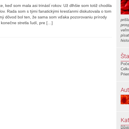
ke, keď som mala asi trinásť rokov. Už dlhšie som totiž chodila
ov. Rada som s tými fanatickými kresťanmi diskutovala o tom
avný dôvod bol ten, že sama som vďaka pozorovaniu prírody
prišl
konečne stretla ľudí, pre […]
pros
veľm
písa
histo
Šta
Poče
Celk
Prie
Aut
Kat
Dôve