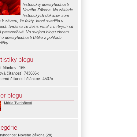
historickej dôveryhodnosti
Nového Zákona. Na základe
historických dôkazov som
a k záveru, že fakty, ktoré svedčia v
pech tvrdenia že Ježiš vstal z mŕtvych sú
i presvedčivé. Vo svojom blogu chcem
ť o dôveryhodnosti Biblie z pohľadu
ričky.
tistiky blogu
t článkov: 165
ová čítanosť: 743686x
merná čítanosť článkov: 4507x
or blogu
Mária Tvrdoňová
egórie
ryhodnosť Nového Zákona
(28)