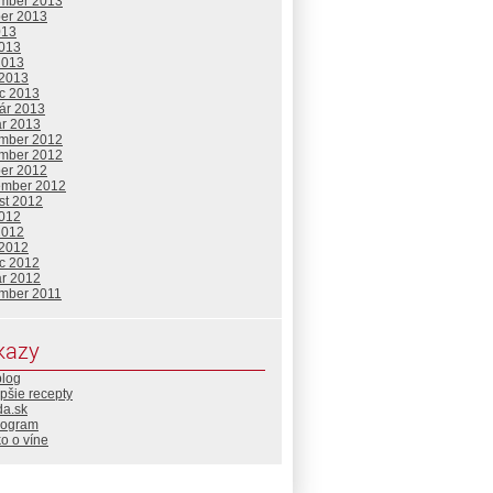
mber 2013
ber 2013
013
2013
2013
 2013
c 2013
uár 2013
ár 2013
mber 2012
mber 2012
ber 2012
ember 2012
st 2012
2012
2012
 2012
c 2012
ár 2012
mber 2011
kazy
blog
pšie recepty
da.sk
rogram
o o víne