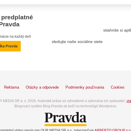
 predplatné
Pravda
stiahnite si ap
ormácie na každý deň
sledujte naše sociálne siete
íka Pravda
Reklama
Otázky a odpovede
Podmienky používania
Cookies
 MEDIA SR a. s. 2026. Autorské práva sú vyhradené a vykonáva ich vydavateľ,
via
Blogovací systém Blog.Pravda.sk beží na technológií Wordpress.
ompletný video servis pre OUR MEDIA SR a.s. zabezpečuje
ARBERTO GROUP s.r.