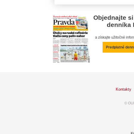
Objednajte si
denníka 
a získajte užitočné inf
Predplatné denn
Kontakty
© OUR
K