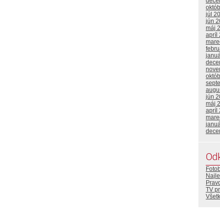
dece
októ
júl 2
jún 
máj 
apríl
mare
febr
janu
dece
nove
októ
sept
augu
jún 
máj 
apríl
mare
janu
dece
Od
Foto
Najle
Prav
TV p
Všetk