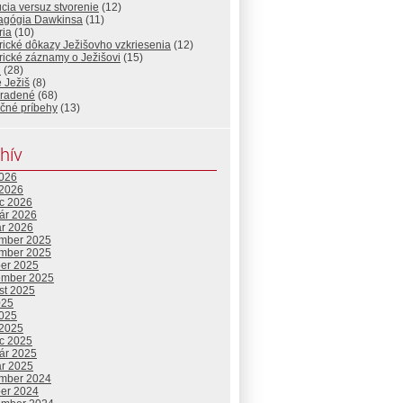
cia versuz stvorenie
(12)
gógia Dawkinsa
(11)
ria
(10)
rické dôkazy Ježišovho vzkriesenia
(12)
rické záznamy o Ježišovi
(15)
l
(28)
e Ježiš
(8)
radené
(68)
očné príbehy
(13)
hív
2026
 2026
c 2026
uár 2026
ár 2026
mber 2025
mber 2025
ber 2025
ember 2025
st 2025
025
2025
 2025
c 2025
uár 2025
ár 2025
mber 2024
ber 2024