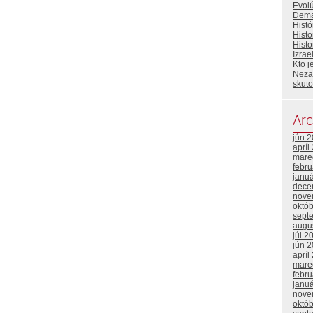
Evolú
Dema
Histó
Histo
Histo
Izrae
Kto j
Neza
skut
Arc
jún 
apríl
mare
febr
janu
dece
nove
októ
sept
augu
júl 2
jún 
apríl
mare
febr
janu
nove
októ