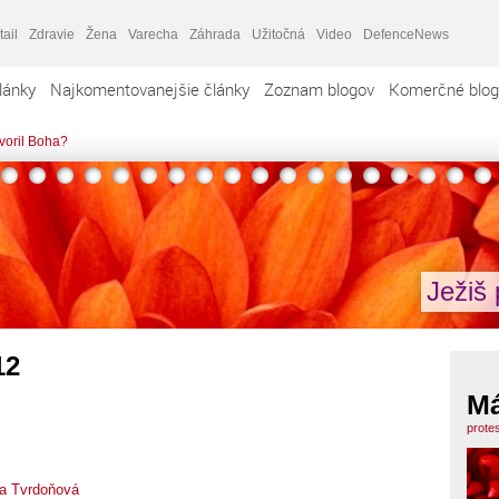
tail
Zdravie
Žena
Varecha
Záhrada
Užitočná
Video
DefenceNews
lánky
Najkomentovanejšie články
Zoznam blogov
Komerčné blog
tvoril Boha?
Ježiš 
12
Má
prote
a Tvrdoňová