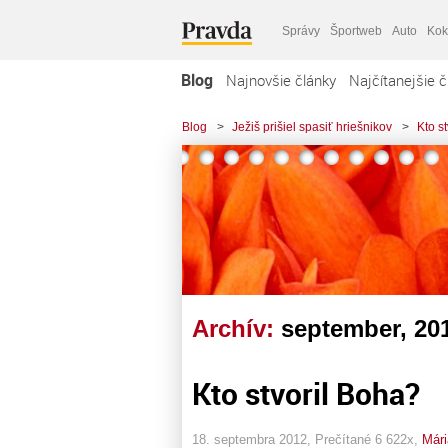
Správy
Športweb
Auto
Kok
Blog
Najnovšie články
Najčítanejšie č
Blog
>
Ježiš prišiel spasiť hriešnikov
>
Kto s
Archív:
september, 20
Kto stvoril Boha?
18. septembra 2012, Prečítané 6 622x,
Mári