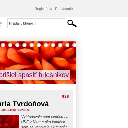
Registrácia
Prihlásenie
y
prišiel spasiť hriešnikov
RSS
ria Tvrdoňová
stantka.blog.pravda.sk
Vyštudovala som históriu na
UKF v Nitre a ako koníček
som sa venovala skúmaniu