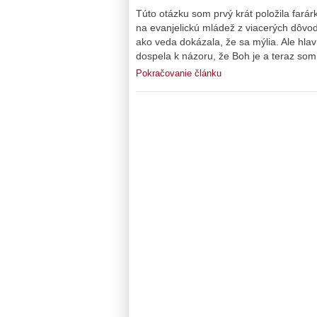
Túto otázku som prvý krát položila farár
na evanjelickú mládež z viacerých dôvod
ako veda dokázala, že sa mýlia. Ale hl
dospela k názoru, že Boh je a teraz som 
Pokračovanie článku