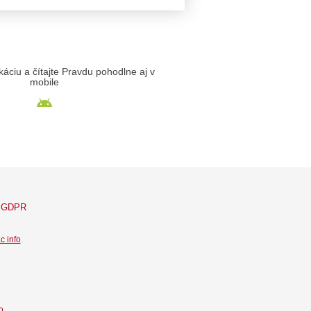
likáciu a čítajte Pravdu pohodlne aj v
mobile
GDPR
c info
.
o.
.