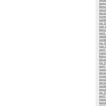
sept
augu
febr
janu
dece
nove
sept
jún 
máj 
febr
apríl
októ
sept
jún 
máj 
apríl
mare
febr
dece
jún 
apríl
mare
dece
nove
janu
dece
sept
janu
jún 
apríl
mare
janu