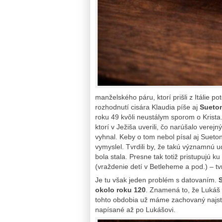
manželského páru, ktorí prišli z Itálie 
rozhodnutí cisára Klaudia píše aj
Sueton
roku 49 kvôli neustálym sporom o Krista. Ž
ktorí v Ježiša uverili, čo narúšalo verejn
vyhnal. Keby o tom nebol písal aj Suetoniu
vymyslel. Tvrdili by, že takú významnú 
bola stala. Presne tak totiž pristupujú k
(vraždenie detí v Betleheme a pod.) – tvrd
Je tu však jeden problém s datovaním.
okolo roku 120
. Znamená to, že Lukáš 
tohto obdobia už máme zachovaný najsta
napísané až po Lukášovi.