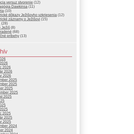
cia versuz stvorenie
(12)
gógia Dawkinsa
(11)
ria
(10)
rické dôkazy Ježišovho vzkriesenia
(12)
rické záznamy o Ježišovi
(15)
l
(28)
e Ježiš
(8)
radené
(68)
očné príbehy
(13)
hív
2026
 2026
c 2026
uár 2026
ár 2026
mber 2025
mber 2025
ber 2025
ember 2025
st 2025
025
2025
 2025
c 2025
uár 2025
ár 2025
mber 2024
ber 2024