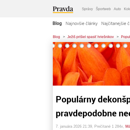
Správy
Športweb
Auto
Kok
Blog
Najnovšie články
Najčítanejšie č
Blog
>
Ježiš prišiel spasiť hriešnikov
>
Popul
Populárny dekonšpi
pravdepodobne neex
7. januára 2026 21:39
, Prečítané 1 284x,
Má