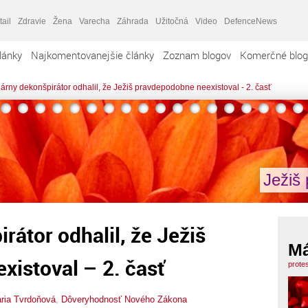
tail
Zdravie
Žena
Varecha
Záhrada
Užitočná
Video
DefenceNews
lánky
Najkomentovanejšie články
Zoznam blogov
Komerčné blog
árny dekonšpirátor odhalil, že Ježiš pravdepodobne neexistoval - 2. časť
Ježiš 
rátor odhalil, že Ježiš
Má
istoval – 2. časť
prote
ria Tvrdoňová
,
Dôveryhodnosť Nového Zákona