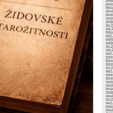
sept
augu
febr
janu
dece
nove
sept
jún 
máj 
febr
apríl
októ
sept
jún 
máj 
apríl
mare
febr
dece
jún 
apríl
mare
dece
nove
janu
dece
sept
janu
jún 
apríl
mare
janu