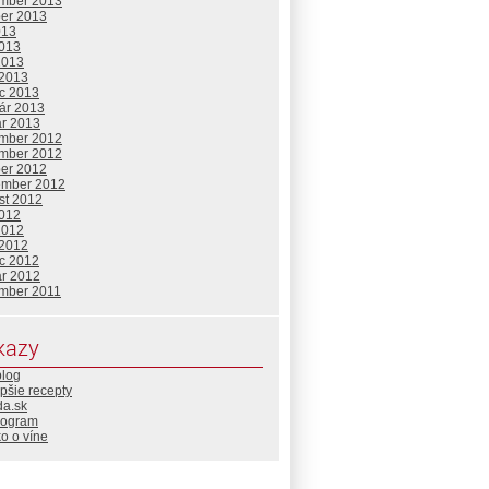
mber 2013
ber 2013
013
2013
2013
 2013
c 2013
uár 2013
ár 2013
mber 2012
mber 2012
ber 2012
ember 2012
st 2012
2012
2012
 2012
c 2012
ár 2012
mber 2011
kazy
blog
pšie recepty
da.sk
rogram
o o víne