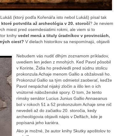
ukáš (ktorý podľa Kořenářa isto nebol Lukáš) písal tak
 ktoré potvrdila až archeológia v 20. storočí
? Je neviem
ych miest pred osemdesiatimi rokmi, ale viem si to
tor knihy
vedel mená a tituly úradníkov v provinciách,
jných ciest?
V dielach historikov sa nespomínajú, objavili
Nebudem vás nudiť dlhým zoznamom príkladov,
uvediem len jeden z mnohých. Keď Pavol pôsobil
v Korinte, Židia ho predviedli pred súdnu stolicu
prokonzula Achaje menom Gallio a obžalovali ho.
Prokonzul Gallio sa tým odmietol zaoberať, keďže
Pavol nespáchal nijaký zločin a išlo len o ich
vnútorné náboženské spory. O tom, že tento
rímsky senátor Lucius Junius Gallio Annaeanus
bol v rokoch 51 a 52 prokonzulom Achaje sme nič
nevedeli až do začiatku 20. storočia, kedy
archeológovia objavili nápis v Delfách, kde je
popísaná jeho kariéra.
Ako je možné, že autor knihy Skutky apoštolov to