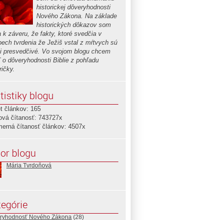
historickej dôveryhodnosti
Nového Zákona. Na základe
historických dôkazov som
a k záveru, že fakty, ktoré svedčia v
pech tvrdenia že Ježiš vstal z mŕtvych sú
i presvedčivé. Vo svojom blogu chcem
ť o dôveryhodnosti Biblie z pohľadu
ričky.
tistiky blogu
t článkov: 165
ová čítanosť: 743727x
merná čítanosť článkov: 4507x
or blogu
Mária Tvrdoňová
egórie
ryhodnosť Nového Zákona
(28)