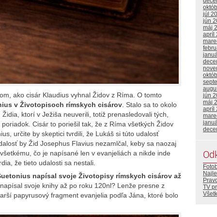
dece
októ
júl 2
jún 
máj 
apríl
mare
febr
janu
dece
nove
októ
sept
augu
potom, ako cisár Klaudius vyhnal Židov z Ríma. O tomto
jún 
máj 
ius v Životopisoch rímskych cisárov
. Stalo sa to okolo
apríl
idia, ktorí v Ježiša neuverili, totiž prenasledovali tých,
mare
janu
ý poriadok. Cisár to poriešil tak, že z Ríma všetkých Židov
dece
s, určite by skeptici tvrdili, že Lukáš si túto udalosť
udalosť by Žid Josephus Flavius nezamlčal, keby sa naozaj
Od
u všetkému, čo je napísané len v evanjeliách a nikde inde
ia, že tieto udalosti sa nestali.
Foto
Najle
Suetonius napísal svoje Životopisy rímskych cisárov až
Prav
napísal svoje knihy až po roku 120nl? Lenže presne z
TV p
Všetk
rší papyrusový fragment evanjelia podľa Jána, ktoré bolo