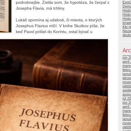
podrobnejšie. Zistila som, že hypotéza, že čerpal z
Evolú
Dema
Josepha Flavia, má trhliny.
Histó
Histo
Histo
Lukáš spomína aj udalosti, či miesta, o ktorých
Izrae
Josephus Flavius mlčí. V knihe Skutkov píše, že
Kto j
Neza
keď Pavol prišiel do Korintu, ostal bývať u
skut
Arc
jún 
apríl
mare
febr
janu
dece
nove
októ
sept
augu
júl 2
jún 
apríl
mare
febr
janu
nove
októ