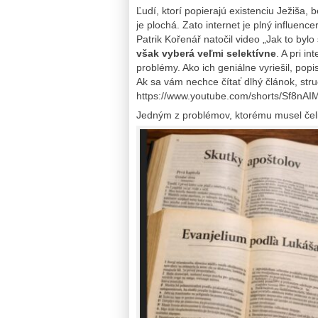
Ľudí, ktorí popierajú existenciu Ježiša, 
je plochá. Zato internet je plný influence
Patrik Kořenář natočil video „Jak to bylo 
však vyberá veľmi selektívne
. A pri in
problémy. Ako ich geniálne vyriešil, popi
Ak sa vám nechce čítať dlhý článok, str
https://www.youtube.com/shorts/Sf8nA
Jedným z problémov, ktorému musel čeli