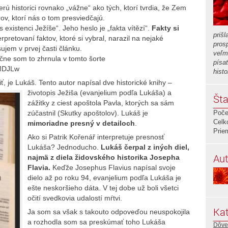
berú historici rovnako „vážne“ ako tých, ktorí tvrdia, že Zem
rov, ktorí nás o tom presviedčajú.
s existenci Ježíše“. Jeho heslo je „fakta vítězí“.
Fakty si
prišl
terpretovaní faktov, ktoré si vybral, narazil na nejaké
pros
sujem v prvej časti článku.
veľm
učne som to zhrnula v tomto šorte
písa
IMDJLw
histo
ť, je Lukáš.
Tento autor napísal dve historické knihy –
životopis Ježiša (evanjelium podľa Lukáša) a
Šta
zážitky z ciest apoštola Pavla, ktorých sa sám
zúčastnil (Skutky apoštolov). Lukáš je
Poče
Celk
mimoriadne presný v detailoch
.
Prie
Ako si Patrik Kořenář interpretuje presnosť
Lukáša? Jednoducho.
Lukáš čerpal z iných diel,
Aut
najmä z diela židovského historika Josepha
Flavia.
Keďže Josephus Flavius napísal svoje
dielo až po roku 94, evanjelium podľa Lukáša je
ešte neskoršieho dáta. V tej dobe už boli všetci
očití svedkovia udalostí mŕtvi.
Kat
Ja som sa však s takouto odpoveďou neuspokojila
a rozhodla som sa preskúmať toho Lukáša
Dôve