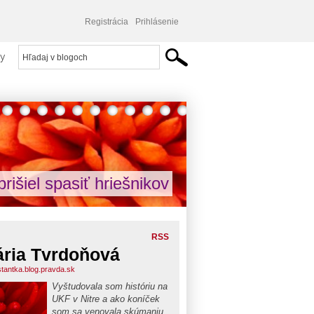
Registrácia
Prihlásenie
y
prišiel spasiť hriešnikov
RSS
ria Tvrdoňová
stantka.blog.pravda.sk
Vyštudovala som históriu na
UKF v Nitre a ako koníček
som sa venovala skúmaniu