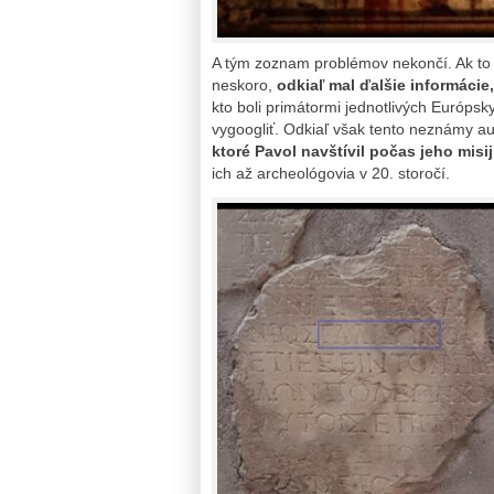
A tým zoznam problémov nekončí. Ak to L
neskoro,
odkiaľ mal ďalšie informácie,
kto boli primátormi jednotlivých Európsk
vygoogliť. Odkiaľ však tento neznámy au
ktoré Pavol navštívil počas jeho misi
ich až archeológovia v 20. storočí.