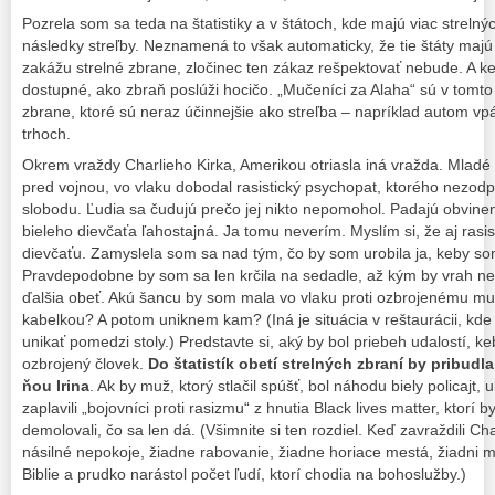
Pozrela som sa teda na štatistiky a v štátoch, kde majú viac strelný
následky streľby. Neznamená to však automaticky, že tie štáty majú
zakážu strelné zbrane, zločinec ten zákaz rešpektovať nebude. A ke
dostupné, ako zbraň poslúži hocičo. „Mučeníci za Alaha“ sú v tomto v
zbrane, ktoré sú neraz účinnejšie ako streľba – napríklad autom vp
trhoch.
Okrem vraždy Charlieho Kirka, Amerikou otriasla iná vražda. Mladé u
pred vojnou, vo vlaku dobodal rasistický psychopat, ktorého nezod
slobodu. Ľudia sa čudujú prečo jej nikto nepomohol. Padajú obvinen
bieleho dievčaťa ľahostajná. Ja tomu neverím. Myslím si, že aj ra
dievčaťu. Zamyslela som sa nad tým, čo by som urobila ja, keby so
Pravdepodobne by som sa len krčila na sedadle, až kým by vrah ne
ďalšia obeť. Akú šancu by som mala vo vlaku proti ozbrojenému m
kabelkou? A potom uniknem kam? (Iná je situácia v reštaurácii, kde 
unikať pomedzi stoly.) Predstavte si, aký by bol priebeh udalostí, k
ozbrojený človek.
Do štatistík obetí strelných zbraní by pribudl
ňou Irina
. Ak by muž, ktorý stlačil spúšť, bol náhodu biely policajt,
zaplavili „bojovníci proti rasizmu“ z hnutia Black lives matter, ktorí b
demolovali, čo sa len dá. (Všimnite si ten rozdiel. Keď zavraždili Ch
násilné nepokoje, žiadne rabovanie, žiadne horiace mestá, žiadni mŕt
Biblie a prudko narástol počet ľudí, ktorí chodia na bohoslužby.)