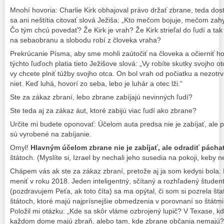
Mnohí hovoria: Charlie Kirk obhajoval právo držať zbrane, teda dos
sa ani neštítia citovať slová Ježiša: „Kto mečom bojuje, mečom zahy
Čo tým chcú povedať? Že Kirk je vrah? Že Kirk strieľal do ľudí a ta
na sebaobranu a slobodu robí z človeka vraha?
Prekrúcanie Písma, aby sme mohli zaútočiť na človeka a očierniť ho,
týchto ľuďoch platia tieto Ježišove slová: „Vy robíte skutky svojho
vy chcete plniť túžby svojho otca. On bol vrah od počiatku a nezotr
niet. Keď luhá, hovorí zo seba, lebo je luhár a otec lži.“
Ste za zákaz zbraní, lebo zbrane zabíjajú nevinných ľudí?
Ste teda aj za zákaz áut, ktoré zabijú viac ľudí ako zbrane?
Určite mi budete oponovať: Účelom auta predsa nie je zabíjať, ale p
sú vyrobené na zabíjanie.
Omyl!
Hlavným účelom zbrane nie je zabíjať, ale odradiť páchat
štátoch. (Myslíte si, Izrael by nechali jeho susedia na pokoji, keby
Chápem vás ak ste za zákaz zbraní, pretože aj ja som kedysi bola
meniť v roku 2018. Jeden inteligentný, sčítaný a rozhľadený študent
(pozdravujem Peťa, ak toto číta) sa ma opýtal, či som si pozrela štati
štátoch, ktoré majú najprísnejšie obmedzenia v porovnaní so štátm
Položil mi otázku: „Kde sa skôr vláme ozbrojený lupič? V Texase, kd
každom dome majú zbraň, alebo tam, kde zbrane občania nemajú?