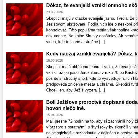
Dôkaz, že evanjeliá vznikli omnoho skôr,
23.06.2026
Skeptici majú v otázke evanjelií jasno. Tvrdia, že ti
Ježišovom ukrižovaní. Podľa nich ide o neskoré pr
kontrolovať. Táto populárna teória však totálne k
dokumente. Na knihe Skutky apoštolov. Ak nemáte ča
video, kde to jasne a stručne [...]
Kedy naozaj vznikli evanjeliá? Dôkaz, kt
16.06.2026
Skeptici majú obľúbenú teóriu. Tvrdia, že evanjeli
vznikli až po páde Jeruzalema v roku 70 po Kristov
pozrite si stručný short, kde to vysvetľujem. Ich h
predpovedá zničenie mesta a chrámu. Skeptici tvrdia
Chceli len, aby Ježiš vyzeral [...]
Boli Ježišove proroctvá dopísané doda
hovorí niečo iné.
15.04.2026
Mali presne 72 hodín na to, aby si zachránili holý ži
víťazstvo s ostatnými, o štyri roky by skončili v m
najnelogickejšie rozhodnutie v dejinách a predsa m