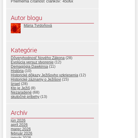
Priemerná čítanosť článkov: 4506x
Autor blogu
Mária Tvrdoňová
Kategórie
Dôveryhodnosť Nového Zákona
(28)
Evolúcia versuz stvorenie
(12)
Demagógia Dawkinsa
(11)
História
(10)
Historické dôkazy Ježišovho vzkriesenia
(12)
Historické záznamy o Ježišovi
(15)
Izrael
(28)
Kto je Ježiš
(8)
Nezaradené
(68)
skutočné príbehy
(13)
Archív
jún 2026
apríl 2026
marec 2026
február 2026
január 2026