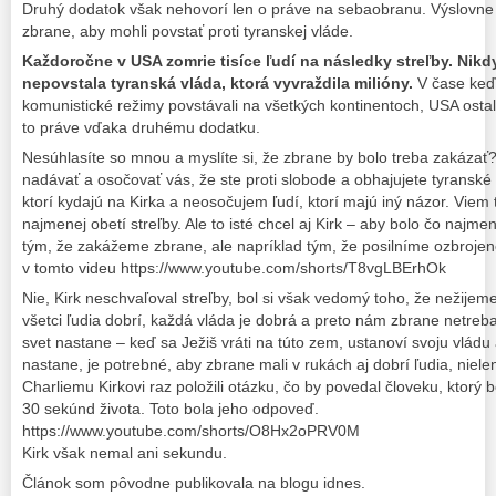
Druhý dodatok však nehovorí len o práve na sebaobranu. Výslovne 
zbrane, aby mohli povstať proti tyranskej vláde.
Každoročne v USA zomrie tisíce ľudí na následky streľby. Nikd
nepovstala tyranská vláda, ktorá vyvraždila milióny.
V čase keď 
komunistické režimy povstávali na všetkých kontinentoch, USA ostal
to práve vďaka druhému dodatku.
Nesúhlasíte so mnou a myslíte si, že zbrane by bolo treba zakáza
nadávať a osočovať vás, že ste proti slobode a obhajujete tyranské r
ktorí kydajú na Kirka a neosočujem ľudí, ktorí majú iný názor. Viem 
najmenej obetí streľby. Ale to isté chcel aj Kirk – aby bolo čo najm
tým, že zakážeme zbrane, ale napríklad tým, že posilníme ozbrojen
v tomto videu https://www.youtube.com/shorts/T8vgLBErhOk
Nie, Kirk neschvaľoval streľby, bol si však vedomý toho, že nežijem
všetci ľudia dobrí, každá vláda je dobrá a preto nám zbrane netreba.
svet nastane – keď sa Ježiš vráti na túto zem, ustanoví svoju vládu
nastane, je potrebné, aby zbrane mali v rukách aj dobrí ľudia, nielen
Charliemu Kirkovi raz položili otázku, čo by povedal človeku, ktorý
30 sekúnd života. Toto bola jeho odpoveď.
https://www.youtube.com/shorts/O8Hx2oPRV0M
Kirk však nemal ani sekundu.
Článok som pôvodne publikovala na blogu idnes.