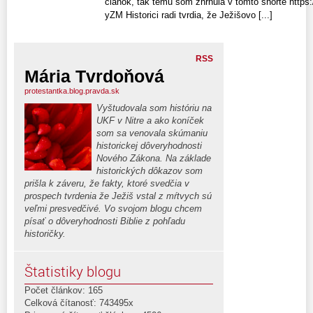
článok, tak tému som zhrnula v tomto shorte http
yZM Historici radi tvrdia, že Ježišovo [...]
RSS
Mária Tvrdoňová
protestantka.blog.pravda.sk
Vyštudovala som históriu na
UKF v Nitre a ako koníček
som sa venovala skúmaniu
historickej dôveryhodnosti
Nového Zákona. Na základe
historických dôkazov som
prišla k záveru, že fakty, ktoré svedčia v
prospech tvrdenia že Ježiš vstal z mŕtvych sú
veľmi presvedčivé. Vo svojom blogu chcem
písať o dôveryhodnosti Biblie z pohľadu
historičky.
Štatistiky blogu
Počet článkov: 165
Celková čítanosť: 743495x