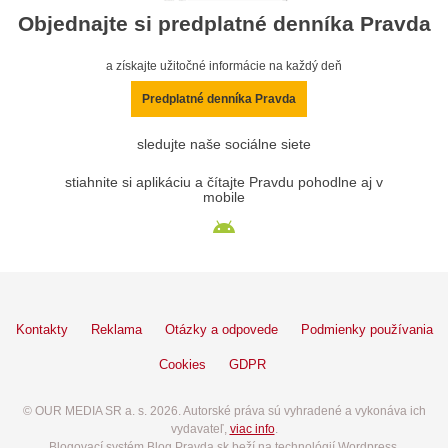
Objednajte si predplatné denníka Pravda
a získajte užitočné informácie na každý deň
Predplatné denníka Pravda
sledujte naše sociálne siete
stiahnite si aplikáciu a čítajte Pravdu pohodlne aj v
mobile
Kontakty
Reklama
Otázky a odpovede
Podmienky používania
Cookies
GDPR
© OUR MEDIA SR a. s. 2026. Autorské práva sú vyhradené a vykonáva ich
vydavateľ,
viac info
.
Blogovací systém Blog.Pravda.sk beží na technológií Wordpress.