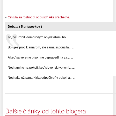
«
Cintula sa rozhodol odpustiť. Aké šľachetné.
Debata ( 5 príspevkov )
To, čo urobili domorodym obyvateľom, bol... ...
Bojuješ proti klamárom, ale sama si použila... ...
A keď sa verejne písomne ospravedlnia za... ...
Nechám ho na pokoji, keď slovenskí vplyvní... ...
Nechajte už pána Kirka odpočívať v pokoji a... ...
Ďalšie články od tohto blogera